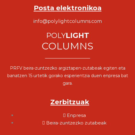
Posta elektronikoa
info@polylightcolumns.com
POLY
LIGHT
COLUMNS
PRFV beira-zuntzezko argiztapen-zutabeak egiten eta
banatzen 15 urtetik gorako esperientzia duen enpresa bat
gara.
Zerbitzuak
Enpresa
Beira-zuntzezko zutabeak