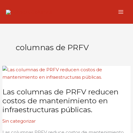
Ir
al
contenido
columnas de PRFV
Las
columnas
de
Las columnas de PRFV reducen
PRFV
reducen
costos de mantenimiento en
costos
infraestructuras públicas.
de
Sin categorizar
mantenimiento
en
Las columnas PRFV reduce costos de mantenimiento,