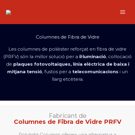
Vés
al
contingut
Columnes de Fibra de Vidre
Les columnes de polièster reforçat en fibra de vidre
(PRFV) són la millor solució per a
il·luminació
, col·locació
de
plaques fotovoltaiques, línia elèctrica de baixa i
mitjana tensió
, fustos per a
telecomunicacions
i un
llarg etcètera.
Fabricant de
Columnes de Fibra de Vidre PRFV
Polylight Columns ofereix una alternativa a