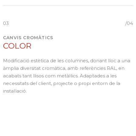
03
/04
CANVIS CROMÀTICS
COLOR
Modificació estètica de les columnes, donant lloc a una
àmplia diversitat cromàtica, amb referències RAL, en
acabats tant llisos com metàl·lics. Adaptades a les
necessitats del client, projecte o propi entorn de la
instal·lació.